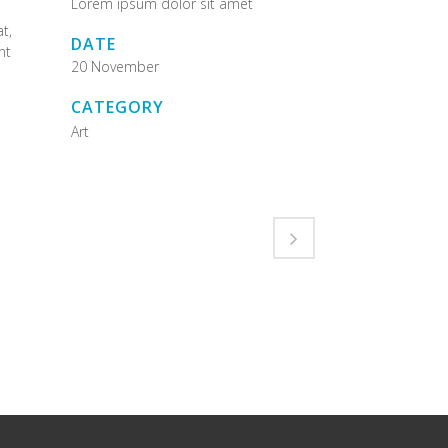
Lorem ipsum dolor sit amet
t,
DATE
nt
20 November
CATEGORY
Art