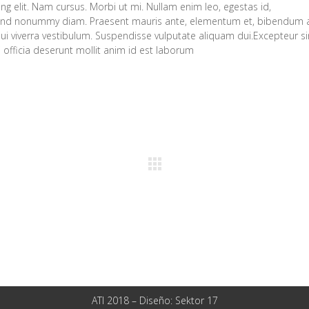
g elit. Nam cursus. Morbi ut mi. Nullam enim leo, egestas id,
fend nonummy diam. Praesent mauris ante, elementum et, bibendum a
dui viverra vestibulum. Suspendisse vulputate aliquam dui.Excepteur si
 officia deserunt mollit anim id est laborum
ATI 2018 – Diseño:
Sektor 17