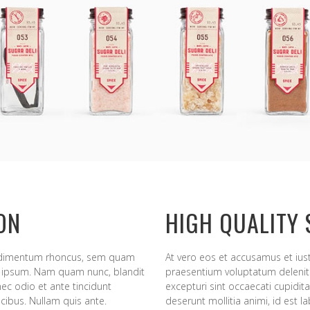
ION
HIGH QUALITY
ondimentum rhoncus, sem quam
At vero eos et accusamus et ius
d ipsum. Nam quam nunc, blandit
praesentium voluptatum deleniti
nec odio et ante tincidunt
excepturi sint occaecati cupidita
cibus. Nullam quis ante.
deserunt mollitia animi, id est 