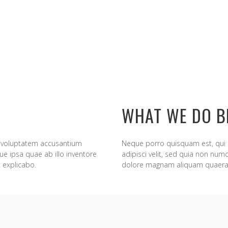
WHAT WE DO B
it voluptatem accusantium
Neque porro quisquam est, qui 
 ipsa quae ab illo inventore
adipisci velit, sed quia non nu
t explicabo.
dolore magnam aliquam quaera