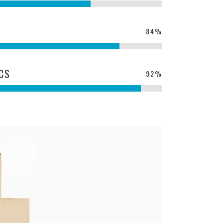
84
%
CS
92
%