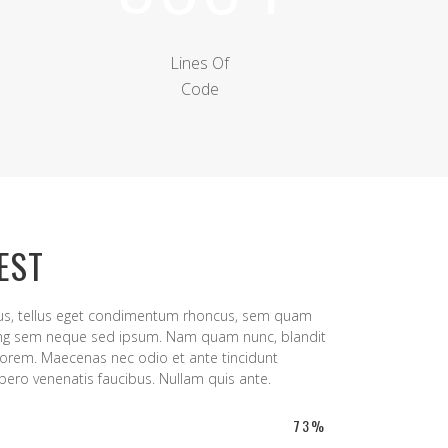
Lines Of
Code
EST
s, tellus eget condimentum rhoncus, sem quam
cing sem neque sed ipsum. Nam quam nunc, blandit
d, lorem. Maecenas nec odio et ante tincidunt
bero venenatis faucibus. Nullam quis ante.
73
%