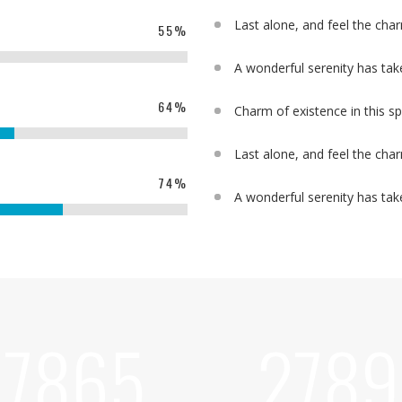
Last alone, and feel the char
55
%
A wonderful serenity has tak
64
%
Charm of existence in this s
Last alone, and feel the char
74
%
A wonderful serenity has tak
7865
2789