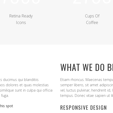
Retina Ready
Cups Of
Icons
Coffee
WHAT WE DO B
s ducimus qui blanditiis
Etiam rhoncus. Maecenas tempu
uos dolores et quas molestias
semper libero, sit amet adipis
imilique sunt in culpa qui officia
vel, luctus pulvinar, hendrerit i
 fuga.
tempus. Donec vitae sapien ut li
this spot
RESPONSIVE DESIGN